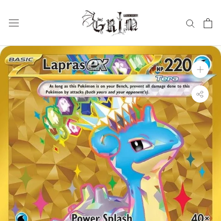
ス
キ
ッ
プ
し
て
コ
ン
テ
ン
ツ
に
移
動
す
る