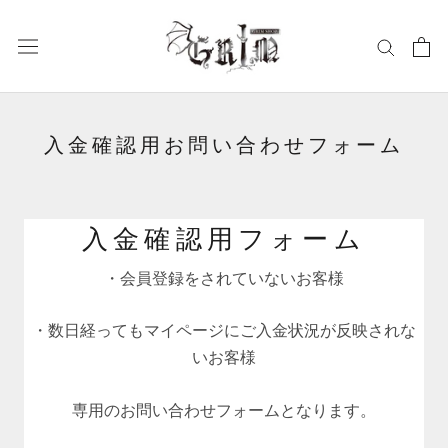
ス
キ
ッ
プ
し
て
入金確認用お問い合わせフォーム
コ
ン
テ
ン
入金確認用フォーム
ツ
に
・会員登録をされていないお客様
移
動
・数日経ってもマイページにご入金状況が反映されな
す
る
いお客様
専用のお問い合わせフォームとなります。