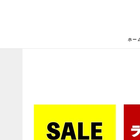
ス
キ
ッ
プ
し
て
ホー
ホー
コ
ン
テ
ン
ツ
に
移
動
す
る