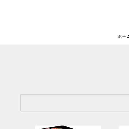
ス
キ
ッ
プ
し
て
ホー
ホー
コ
ン
テ
ン
ツ
に
移
動
す
る