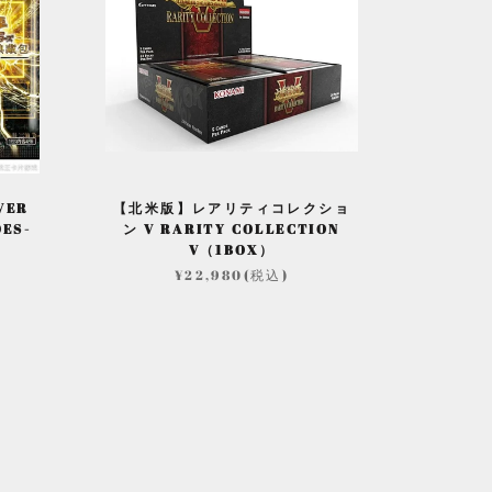
VER
【北米版】レアリティコレクショ
OES-
ン V RARITY COLLECTION
V（1BOX）
¥22,980(税込)