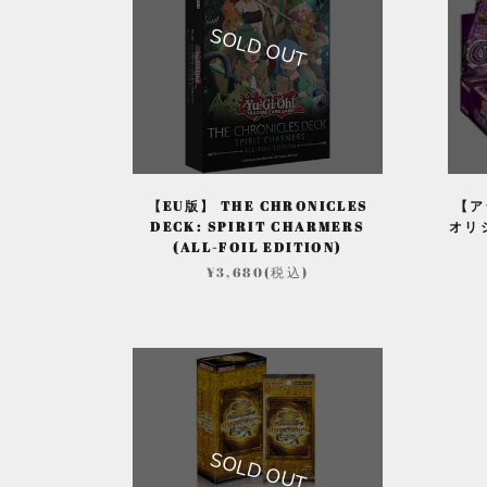
SOLD OUT
【EU版】 THE CHRONICLES
【ア
DECK: SPIRIT CHARMERS
オリジ
(ALL-FOIL EDITION)
¥3,680(税込)
SOLD OUT