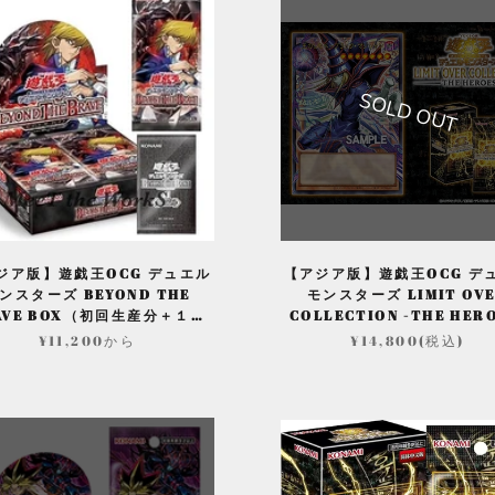
SOLD OUT
ジア版】遊戯王OCG デュエル
【アジア版】遊戯王OCG デ
ンスターズ BEYOND THE
モンスターズ LIMIT OV
AVE BOX（初回生産分＋１エ
COLLECTION -THE HER
クスパンション付き）
(BOX)
¥11,200から
¥14,800(税込)