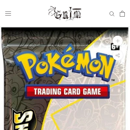
ス
キ
ッ
プ
し
て
コ
ン
テ
ン
ツ
に
移
動
す
る