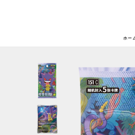
ス
キ
ッ
プ
し
て
ホー
ホー
コ
ン
テ
ン
ツ
に
移
動
す
る