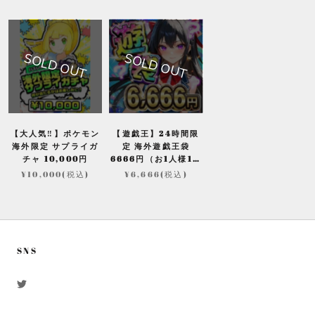
SOLD OUT
SOLD OUT
【大人気‼】ポケモン
【遊戯王】24時間限
海外限定 サプライガ
定 海外遊戯王袋
チャ 10,000円
6666円（お1人様1個
限定）
¥10,000(税込)
¥6,666(税込)
SNS