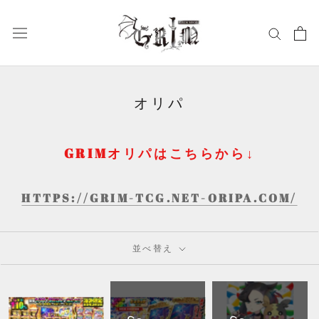
ス
キ
ッ
プ
し
て
オリパ
コ
ン
テ
GRIMオリパはこちらから↓
ン
ツ
に
HTTPS://GRIM-TCG.NET-ORIPA.COM/
移
動
す
並べ替え
る