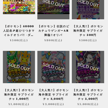
SOLD OUT
SOLD OUT
【ポケモン】40000
【ポケモン】伝説のピ
【大人気‼】ポケモン
人記念🎉超ひりつきマ
カチュウゲンガーAR
海外限定 サプライガ
イルドオリパ‼ -ダン
降臨‼オリパ
チャ 500円
ジョン演出編-
¥500(税込)
¥800(税込)
¥500(税込)
SOLD OUT
SOLD OUT
SOLD OUT
【大人気‼】ポケモン
【大人気‼】ポケモン
【大人気‼】ポケモン
海外限定 サプライガ
海外限定 サプライガ
海外限定 サプライガ
チャ 1,000円
チャ 3,000円
チャ 5,000円
¥1,000(税込)
¥3,000(税込)
¥5,000(税込)