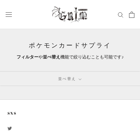
ス
キ
ッ
プ
し
て
ポケモンカードサプライ
コ
ン
フィルター
や
並べ替え
機能で絞り込むことも可能です♪
テ
ン
ツ
並べ替え
に
移
動
す
る
SNS